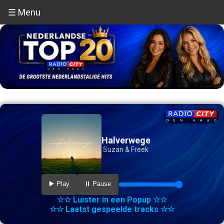
☰ Menu
Halverwege
Suzan & Freek
▶️ Play
⏸️ Pause
☆☆ Luister in een Popup ☆☆
☆☆ Laatst gespeelde tracks ☆☆