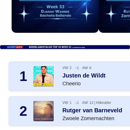
VW: 2 ↑1 AW: 6
1
Justen de Wildt
Cheerio
VW: 1 ↓1 AW: 12 | Hitknaller
2
Rutger van Barneveld
Zwoele Zomernachten