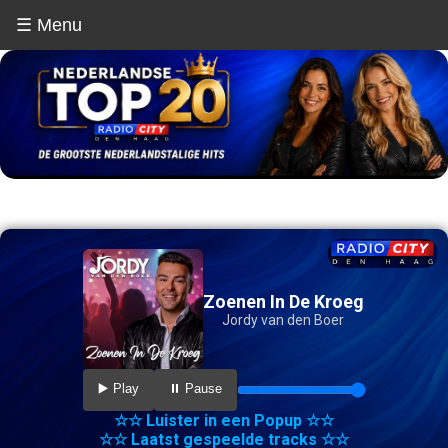
☰ Menu
Zoenen In De Kroeg
Jordy van den Boer
▶️ Play
⏸️ Pause
☆☆ Luister in een Popup ☆☆
☆☆ Laatst gespeelde tracks ☆☆