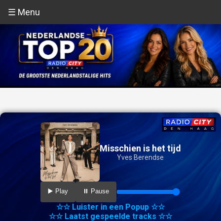
☰ Menu
Misschien is het tijd
Yves Berendse
▶️ Play
⏸️ Pause
☆☆ Luister in een Popup ☆☆
☆☆ Laatst gespeelde tracks ☆☆