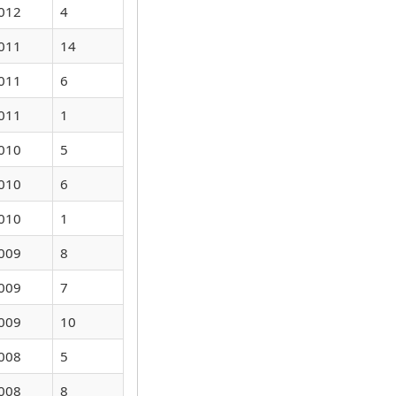
012
4
011
14
011
6
011
1
010
5
010
6
010
1
009
8
009
7
009
10
008
5
008
8