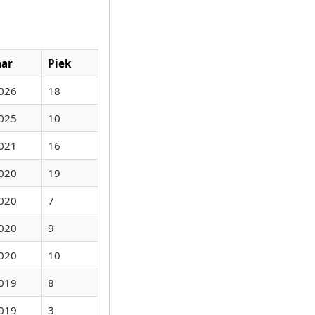
aar
Piek
026
18
025
10
021
16
020
19
020
7
020
9
020
10
019
8
019
3