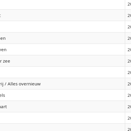
2
t
2
2
een
2
even
2
r zee
2
2
ij / Alles overnieuw
2
els
2
art
2
2
2