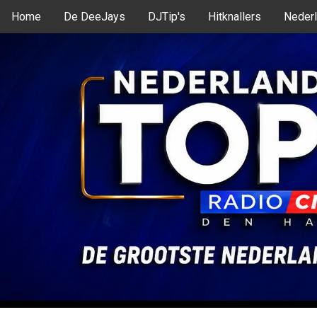
Home
De DeeJays
DJTip's
Hitknallers
Nederl