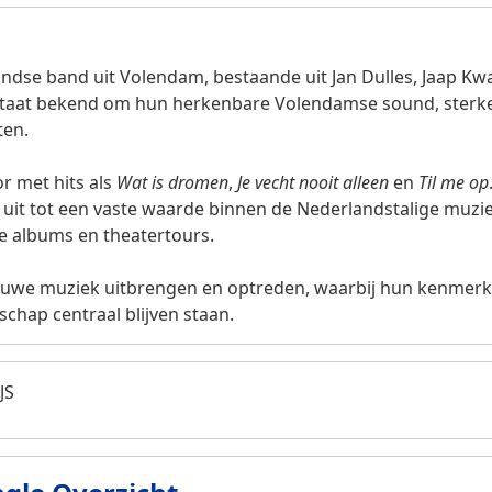
landse band uit Volendam, bestaande uit Jan Dulles, Jaap 
 staat bekend om hun herkenbare Volendamse sound, sterk
ten.
r met hits als
Wat is dromen
,
Je vecht nooit alleen
en
Til me op
 uit tot een vaste waarde binnen de Nederlandstalige muzi
le albums en theatertours.
 nieuwe muziek uitbrengen en optreden, waarbij hun kenmerke
chap centraal blijven staan.