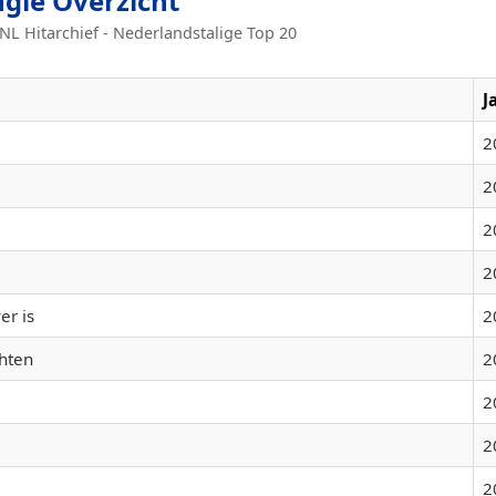
ngle Overzicht
L Hitarchief - Nederlandstalige Top 20
J
2
2
2
2
er is
2
hten
2
2
2
2