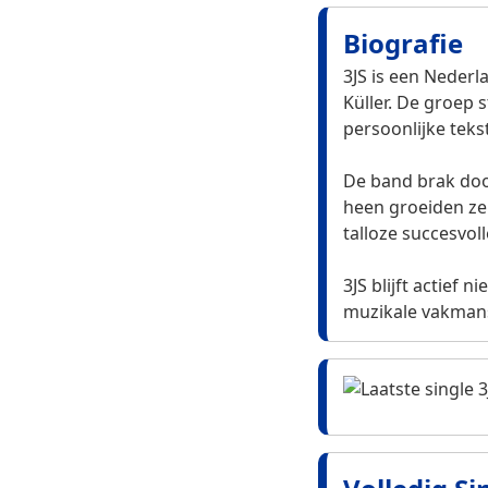
Biografie
3JS is een Neder
Küller. De groep
persoonlijke teks
De band brak doo
heen groeiden ze
talloze succesvol
3JS blijft actief
muzikale vakmans