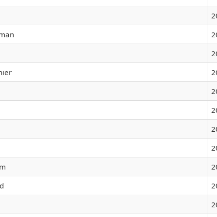
2
 man
2
2
hier
2
2
2
2
2
am
2
jd
2
2