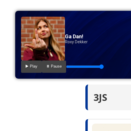
Ga Dan!
Roxy Dekker
▶️ Play
⏸️ Pause
3JS