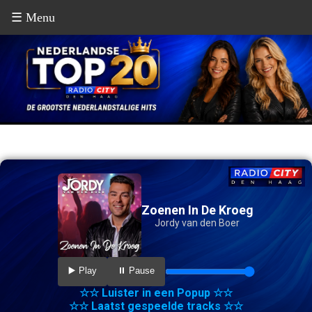
☰ Menu
Zoenen In De Kroeg
Jordy van den Boer
▶️ Play
⏸️ Pause
☆☆ Luister in een Popup ☆☆
☆☆ Laatst gespeelde tracks ☆☆