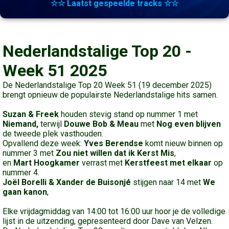
☆☆ Laatst gespeelde tracks ☆☆
Nederlandstalige Top 20 -
Week 51 2025
De Nederlandstalige Top 20 Week 51 (19 december 2025)
brengt opnieuw de populairste Nederlandstalige hits samen.
Suzan & Freek
houden stevig stand op nummer 1 met
Niemand,
terwijl
Douwe Bob & Meau
met
Nog even blijven
de tweede plek vasthouden.
Opvallend deze week:
Yves Berendse
komt nieuw binnen op
nummer 3 met
Zou niet willen dat ik Kerst Mis
,
en
Mart Hoogkamer
verrast met
Kerstfeest met elkaar
op
nummer 4.
Joël Borelli & Xander de Buisonjé
stijgen naar 14 met
We
gaan kanon
,
Elke vrijdagmiddag van 14:00 tot 16:00 uur hoor je de volledige
lijst in de uitzending, gepresenteerd door Dave van Velzen.