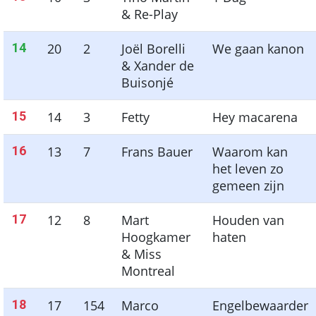
& Re-Play
14
20
2
Joël Borelli
We gaan kanon
& Xander de
Buisonjé
15
14
3
Fetty
Hey macarena
16
13
7
Frans Bauer
Waarom kan
het leven zo
gemeen zijn
17
12
8
Mart
Houden van
Hoogkamer
haten
& Miss
Montreal
18
17
154
Marco
Engelbewaarder