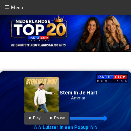
☰ Menu
Stem In Je Hart
Ammar
▶️ Play
⏸️ Pause
☆☆ Luister in een Popup ☆☆