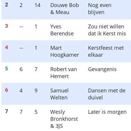
2
2
14
Douwe Bob
Nog even
& Meau
blijven
3
--
1
Yves
Zou niet willen
Berendse
dat ik Kerst mis
4
--
1
Mart
Kerstfeest met
Hoogkamer
elkaar
5
6
7
Robert van
Gevangenis
Hemert
6
4
9
Samuel
Dansen met de
Welten
duivel
7
7
5
Wesly
Later is morgen
Bronkhorst
& 3JS