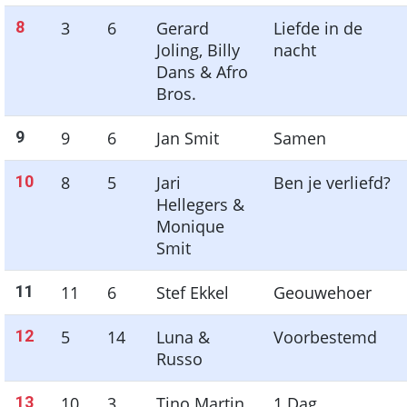
8
3
6
Gerard
Liefde in de
Joling, Billy
nacht
Dans & Afro
Bros.
9
9
6
Jan Smit
Samen
10
8
5
Jari
Ben je verliefd?
Hellegers &
Monique
Smit
11
11
6
Stef Ekkel
Geouwehoer
12
5
14
Luna &
Voorbestemd
Russo
13
10
3
Tino Martin
1 Dag