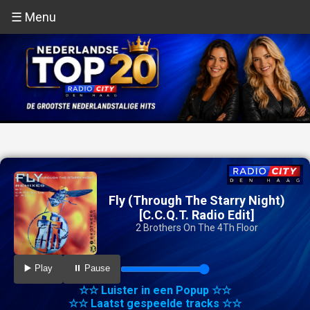
☰ Menu
Fly (Through The Starry Night)
[C.C.Q.T. Radio Edit]
2 Brothers On The 4Th Floor
▶️ Play
⏸️ Pause
☆☆ Luister in een Popup ☆☆
☆☆ Laatst gespeelde tracks ☆☆