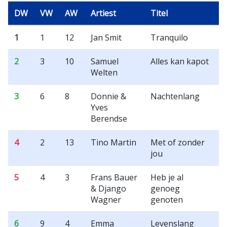
DW
VW
AW
Artiest
Titel
1
1
12
Jan Smit
Tranquilo
2
3
10
Samuel
Alles kan kapot
Welten
3
6
8
Donnie &
Nachtenlang
Yves
Berendse
4
2
13
Tino Martin
Met of zonder
jou
5
4
3
Frans Bauer
Heb je al
& Django
genoeg
Wagner
genoten
6
9
4
Emma
Levenslang