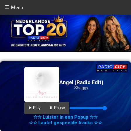
☰ Menu
Angel (Radio Edit)
Shaggy
▶️ Play
⏸️ Pause
☆☆ Luister in een Popup ☆☆
☆☆ Laatst gespeelde tracks ☆☆