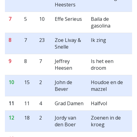
Heesters
7
5
10
Effe Serieus
Baila de
gasolina
8
7
23
Zoe Livay &
Ik zing
Snelle
9
8
7
Jeffrey
Is het een
Heesen
droom
10
15
2
John de
Houdoe en de
Bever
mazzel
11
11
4
Grad Damen
Halfvol
12
18
2
Jordy van
Zoenen in de
den Boer
kroeg