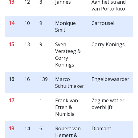
13
12
8
Jannes
Aan het strand
van Porto Rico
14
10
9
Monique
Carrousel
Smit
15
13
9
Sven
Corry Konings
Versteeg &
Corry
Konings
16
16
139
Marco
Engelbewaarder
Schuitmaker
17
--
1
Frank van
Zeg me wat er
Etten &
overblijft
Numidia
18
14
6
Robert van
Diamant
Hemert &