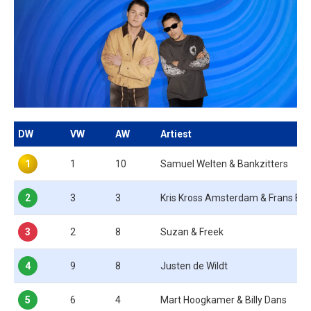
DW
VW
AW
Artiest
1
1
10
Samuel Welten & Bankzitters
2
3
3
Kris Kross Amsterdam & Frans Bau
3
2
8
Suzan & Freek
4
9
8
Justen de Wildt
5
6
4
Mart Hoogkamer & Billy Dans