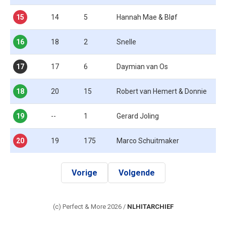
15
14
5
Hannah Mae & Bløf
16
18
2
Snelle
17
17
6
Daymian van Os
18
20
15
Robert van Hemert & Donnie
19
--
1
Gerard Joling
20
19
175
Marco Schuitmaker
Vorige
Volgende
(c) Perfect & More 2026 /
NLHITARCHIEF