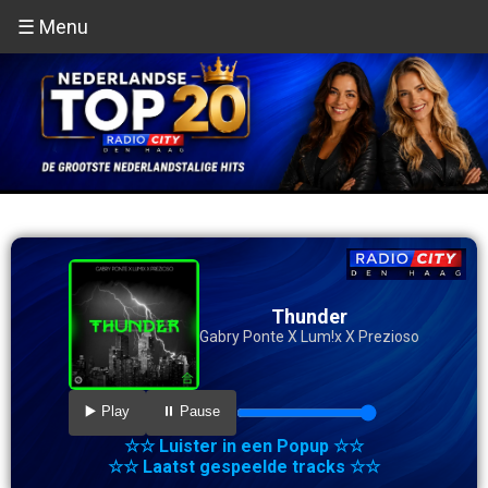
☰ Menu
Thunder
Gabry Ponte X Lum!x X Prezioso
▶️ Play
⏸️ Pause
☆☆ Luister in een Popup ☆☆
☆☆ Laatst gespeelde tracks ☆☆