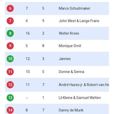
6
7
5
Marco Schuitmaker
7
4
9
John West & Lange Frans
8
16
2
Wolter Kroes
9
5
8
Monique Smit
10
12
3
Jannes
11
10
5
Donnie & Senna
12
11
7
André Hazes jr. & Robert van Heme
13
--
1
Lil Kleine & Samuel Welten
14
8
7
Danny de Munk