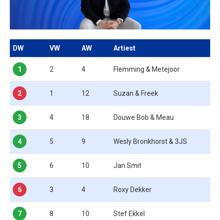
DW
VW
AW
Artiest
1
2
4
Flemming & Metejoor
2
1
12
Suzan & Freek
3
4
18
Douwe Bob & Meau
4
5
9
Wesly Bronkhorst & 3JS
5
6
10
Jan Smit
6
3
4
Roxy Dekker
7
8
10
Stef Ekkel