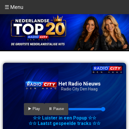
☰ Menu
Het Radio Nieuws
Radio City Den Haag
▶️ Play
⏸️ Pause
☆☆ Luister in een Popup ☆☆
☆☆ Laatst gespeelde tracks ☆☆