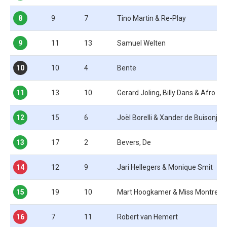
8
9
7
Tino Martin & Re-Play
9
11
13
Samuel Welten
10
10
4
Bente
11
13
10
Gerard Joling, Billy Dans & Afro Bro
12
15
6
Joël Borelli & Xander de Buisonjé
13
17
2
Bevers, De
14
12
9
Jari Hellegers & Monique Smit
15
19
10
Mart Hoogkamer & Miss Montreal
16
7
11
Robert van Hemert