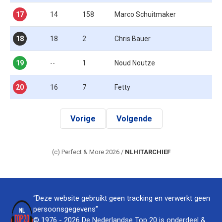
17
14
158
Marco Schuitmaker
18
18
2
Chris Bauer
19
--
1
Noud Noutze
20
16
7
Fetty
Vorige
Volgende
(c) Perfect & More 2026 /
NLHITARCHIEF
“Deze website gebruikt geen tracking en verwerkt geen
persoonsgegevens”
© 1976 - 2026 De Nederlandse Top 20 is onderdeel &