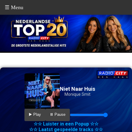
☰ Menu
Niet Naar Huis
Monique Smit
▶️ Play
⏸️ Pause
☆☆ Luister in een Popup ☆☆
☆☆ Laatst gespeelde tracks ☆☆