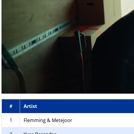
Artist
#
1
Flemming & Metejoor