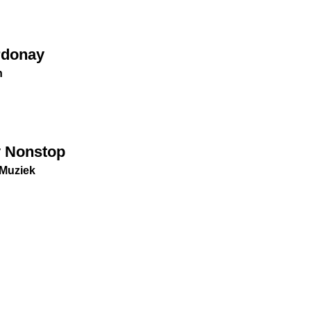
rdonay
n
y Nonstop
 Muziek