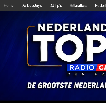
Home
De DeeJays
DJTip's
Hitknallers
Nederl