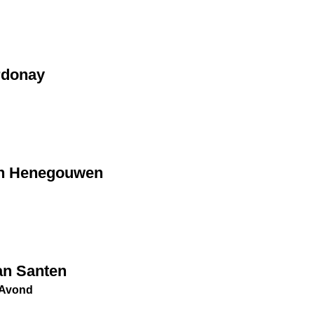
rdonay
an Henegouwen
an Santen
 Avond