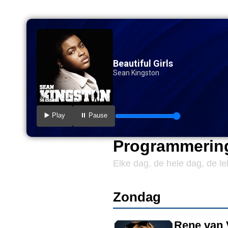
Beautiful Girls
Sean Kingston
▶️ Play
⏸️ Pause
Programmering
Elke dag, de hele dag, de l
Zondag
Rene van 