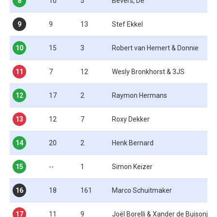
8
10
5
Bevers, De
9
9
13
Stef Ekkel
10
15
3
Robert van Hemert & Donnie
11
7
12
Wesly Bronkhorst & 3JS
12
17
2
Raymon Hermans
13
12
7
Roxy Dekker
14
20
2
Henk Bernard
15
--
1
Simon Keizer
16
18
161
Marco Schuitmaker
17
11
9
Joël Borelli & Xander de Buisonjé