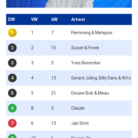
DW
VW
AW
Artiest
1
1
7
Flemming & Metejoor
2
2
15
Suzan & Freek
3
3
3
Yves Berendse
4
4
13
Gerard Joling, Billy Dans & Afro Bro
5
5
21
Douwe Bob & Meau
6
8
3
Claude
7
6
13
Jan Smit