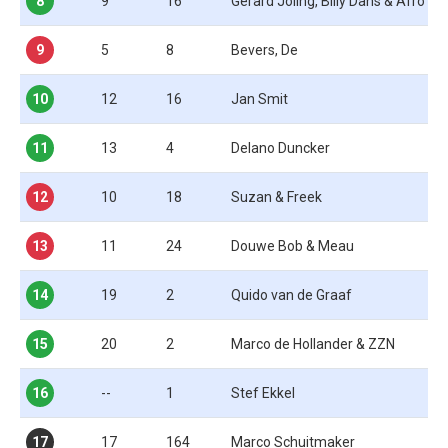
8
9
16
Gerard Joling, Billy Dans & Afro Br
9
5
8
Bevers, De
10
12
16
Jan Smit
11
13
4
Delano Duncker
12
10
18
Suzan & Freek
13
11
24
Douwe Bob & Meau
14
19
2
Quido van de Graaf
15
20
2
Marco de Hollander & ZZN
16
--
1
Stef Ekkel
17
17
164
Marco Schuitmaker