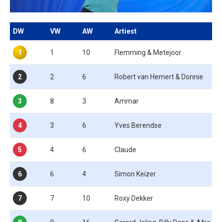
DW
VW
AW
Artiest
1
1
10
Flemming & Metejoor
2
2
6
Robert van Hemert & Donnie
3
8
3
Ammar
4
3
6
Yves Berendse
5
4
6
Claude
6
6
4
Simon Keizer
7
7
10
Roxy Dekker