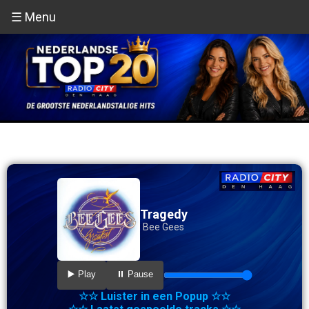
☰ Menu
Tragedy
Bee Gees
▶️ Play
⏸️ Pause
☆☆ Luister in een Popup ☆☆