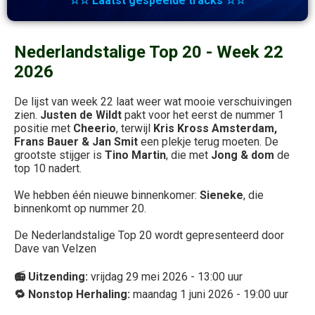
☆☆ Laatst gespeelde tracks ☆☆
Nederlandstalige Top 20 - Week 22
2026
De lijst van week 22 laat weer wat mooie verschuivingen
zien.
Justen de Wildt
pakt voor het eerst de nummer 1
positie met
Cheerio
, terwijl
Kris Kross Amsterdam,
Frans Bauer & Jan Smit
een plekje terug moeten. De
grootste stijger is
Tino Martin
, die met
Jong & dom
de
top 10 nadert.
We hebben één nieuwe binnenkomer:
Sieneke
, die
binnenkomt op nummer 20.
De
Nederlandstalige Top 20 wordt gepresenteerd door
Dave van Velzen
📻 Uitzending:
vrijdag 29 mei 2026 - 13:00 uur
🔁 Nonstop Herhaling:
maandag 1 juni 2026 - 19:00 uur