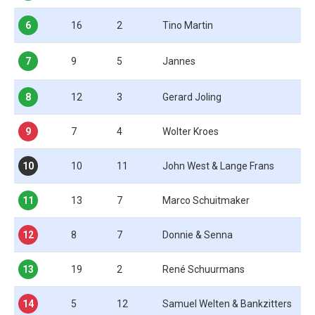
6
16
2
Tino Martin
7
9
5
Jannes
8
12
3
Gerard Joling
9
7
4
Wolter Kroes
10
10
11
John West & Lange Frans
11
13
7
Marco Schuitmaker
12
8
7
Donnie & Senna
13
19
2
René Schuurmans
14
5
12
Samuel Welten & Bankzitters