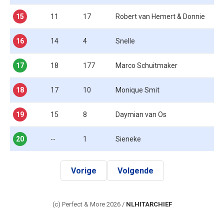
15
11
17
Robert van Hemert & Donnie
16
14
4
Snelle
17
18
177
Marco Schuitmaker
18
17
10
Monique Smit
19
15
8
Daymian van Os
20
--
1
Sieneke
Vorige
Volgende
(c) Perfect & More 2026 /
NLHITARCHIEF