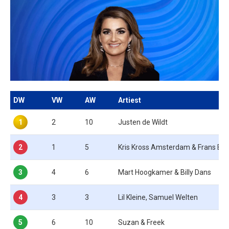
DW
VW
AW
Artiest
1
2
10
Justen de Wildt
2
1
5
Kris Kross Amsterdam & Frans Bau
3
4
6
Mart Hoogkamer & Billy Dans
4
3
3
Lil Kleine, Samuel Welten
5
6
10
Suzan & Freek