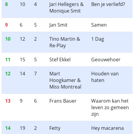
8
10
4
Jari Hellegers &
Ben je verliefd?
Monique Smit
9
6
5
Jan Smit
Samen
10
12
2
Tino Martin &
1 Dag
Re-Play
11
15
5
Stef Ekkel
Geouwehoer
12
14
7
Mart
Houden van
Hoogkamer &
haten
Miss Montreal
13
9
6
Frans Bauer
Waarom kan het
leven zo gemeen
zijn
14
19
2
Fetty
Hey macarena