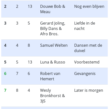
2
2
13
Douwe Bob &
Nog even blijven
Meau
3
3
5
Gerard Joling,
Liefde in de
Billy Dans &
nacht
Afro Bros.
4
4
8
Samuel Welten
Dansen met de
duivel
5
5
13
Luna & Russo
Voorbestemd
6
7
6
Robert van
Gevangenis
Hemert
7
8
4
Wesly
Later is morgen
Bronkhorst &
3JS