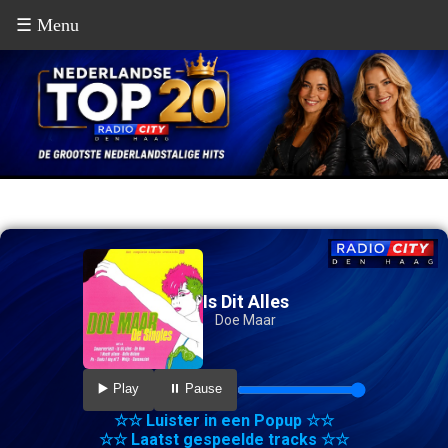
☰ Menu
Is Dit Alles
Doe Maar
▶️ Play
⏸️ Pause
☆☆ Luister in een Popup ☆☆
☆☆ Laatst gespeelde tracks ☆☆