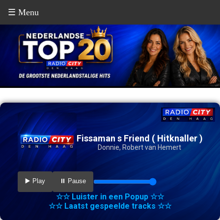
☰ Menu
Fissaman s Friend ( Hitknaller )
Donnie, Robert van Hemert
▶️ Play
⏸️ Pause
☆☆ Luister in een Popup ☆☆
☆☆ Laatst gespeelde tracks ☆☆