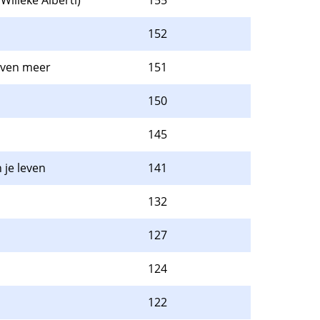
illeke Alberti)
155
152
even meer
151
150
145
 je leven
141
132
127
124
122