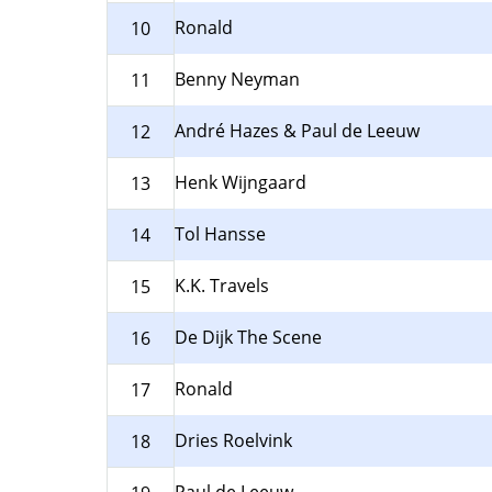
Ronald
10
Benny Neyman
11
André Hazes & Paul de Leeuw
12
Henk Wijngaard
13
Tol Hansse
14
K.K. Travels
15
De Dijk The Scene
16
Ronald
17
Dries Roelvink
18