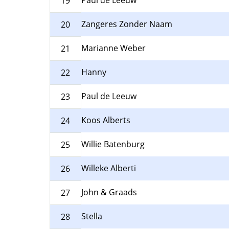
Paul de Leeuw
19
Zangeres Zonder Naam
20
Marianne Weber
21
Hanny
22
Paul de Leeuw
23
Koos Alberts
24
Willie Batenburg
25
Willeke Alberti
26
John & Graads
27
Stella
28