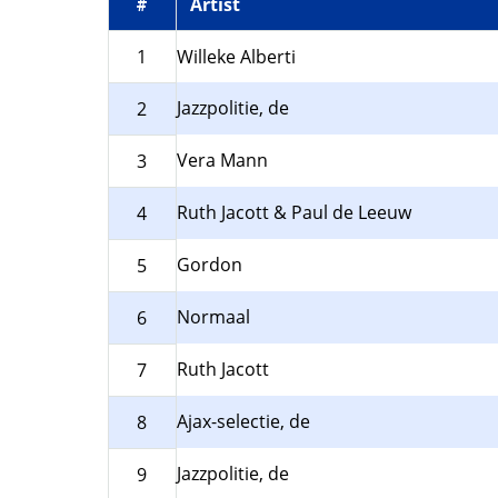
Artist
#
1
Willeke Alberti
Jazzpolitie, de
2
Vera Mann
3
Ruth Jacott & Paul de Leeuw
4
Gordon
5
Normaal
6
Ruth Jacott
7
Ajax-selectie, de
8
Jazzpolitie, de
9