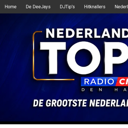
Home
De DeeJays
DJTip's
Hitknallers
Nederl