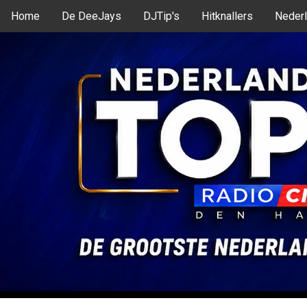
Home
De DeeJays
DJTip's
Hitknallers
Nederl