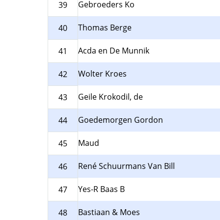
Gebroeders Ko
39
Thomas Berge
40
Acda en De Munnik
41
Wolter Kroes
42
Geile Krokodil, de
43
Goedemorgen Gordon
44
Maud
45
René Schuurmans Van Bill
46
Yes-R Baas B
47
Bastiaan & Moes
48