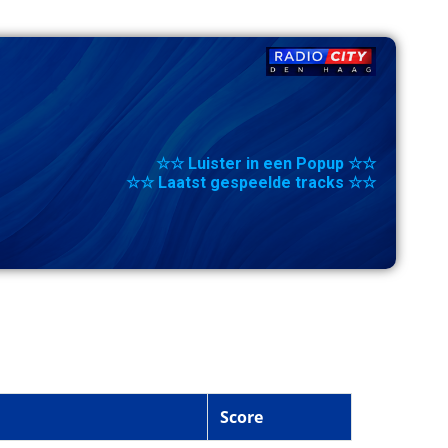
☆☆ Luister in een Popup ☆☆
☆☆ Laatst gespeelde tracks ☆☆
Score