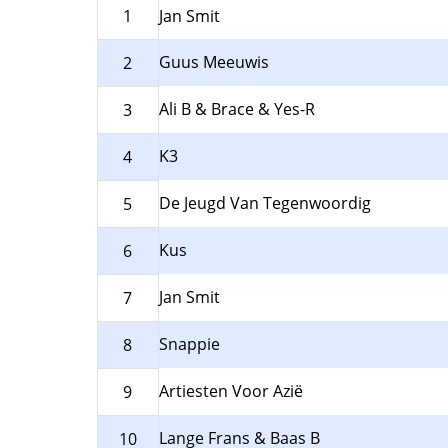
1
Jan Smit
Guus Meeuwis
2
Ali B & Brace & Yes-R
3
K3
4
De Jeugd Van Tegenwoordig
5
Kus
6
Jan Smit
7
Snappie
8
Artiesten Voor Azië
9
Lange Frans & Baas B
10