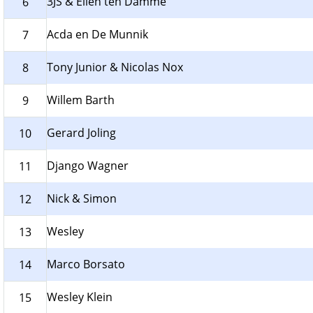
3JS & Ellen ten Damme
6
Acda en De Munnik
7
Tony Junior & Nicolas Nox
8
Willem Barth
9
Gerard Joling
10
Django Wagner
11
Nick & Simon
12
Wesley
13
Marco Borsato
14
Wesley Klein
15