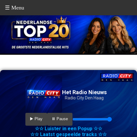
☰ Menu
Het Radio Nieuws
Radio City Den Haag
▶️ Play
⏸️ Pause
☆☆ Luister in een Popup ☆☆
☆☆ Laatst gespeelde tracks ☆☆