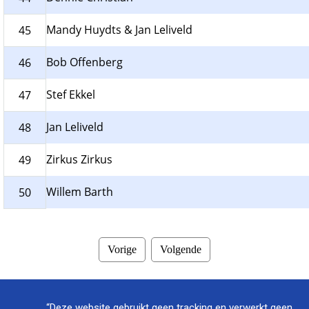
Mandy Huydts & Jan Leliveld
45
Bob Offenberg
46
Stef Ekkel
47
Jan Leliveld
48
Zirkus Zirkus
49
Willem Barth
50
Vorige
Volgende
“Deze website gebruikt geen tracking en verwerkt geen