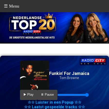
☰ Menu
Funkin' For Jamaica
Tom Browne
▶️ Play
⏸️ Pause
☆☆ Luister in een Popup ☆☆
☆☆ Laatst gespeelde tracks ☆☆