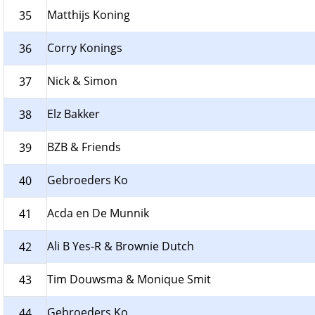
Matthijs Koning
35
Corry Konings
36
Nick & Simon
37
Elz Bakker
38
BZB & Friends
39
Gebroeders Ko
40
Acda en De Munnik
41
Ali B Yes-R & Brownie Dutch
42
Tim Douwsma & Monique Smit
43
Gebroeders Ko
44