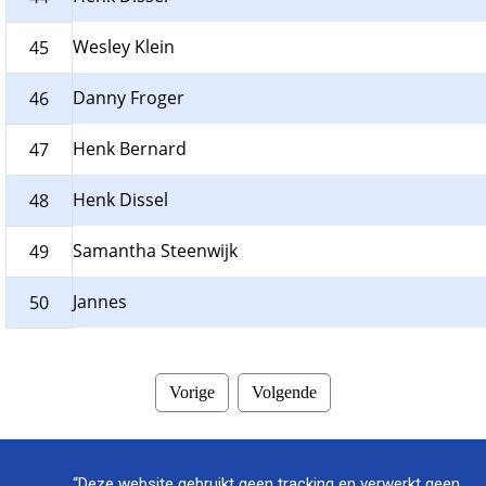
Wesley Klein
45
Danny Froger
46
Henk Bernard
47
Henk Dissel
48
Samantha Steenwijk
49
Jannes
50
Vorige
Volgende
“Deze website gebruikt geen tracking en verwerkt geen