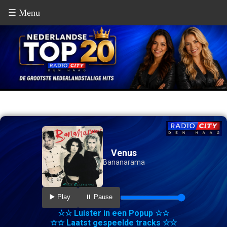
☰ Menu
Venus
Bananarama
▶️ Play
⏸️ Pause
☆☆ Luister in een Popup ☆☆
☆☆ Laatst gespeelde tracks ☆☆