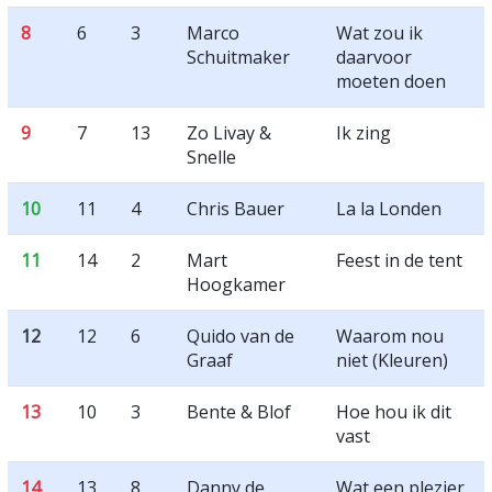
8
6
3
Marco
Wat zou ik
Schuitmaker
daarvoor
moeten doen
9
7
13
Zo Livay &
Ik zing
Snelle
10
11
4
Chris Bauer
La la Londen
11
14
2
Mart
Feest in de tent
Hoogkamer
12
12
6
Quido van de
Waarom nou
Graaf
niet (Kleuren)
13
10
3
Bente & Blof
Hoe hou ik dit
vast
14
13
8
Danny de
Wat een plezier