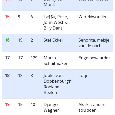
Munk
15
9
6
La$$a, Poke,
Wereldwonder
John West &
Billy Dans
16
19
2
Stef Ekkel
Senorita, meisje
van de nacht
17
17
129
Marco
Engelbewaarder
Schuitmaker
18
18
8
Jopke van
Lotje
Dobbenburgh,
Roeland
Beelen
19
15
10
Django
Als ik 't anders
Wagner
zou doen