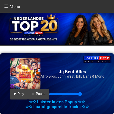
☰ Menu
Jij Bent Alles
Afro Bros, John West, Billy Dans & Monq
▶️ Play
⏸️ Pause
☆☆ Luister in een Popup ☆☆
☆☆ Laatst gespeelde tracks ☆☆