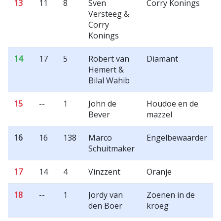
13
11
8
Sven
Corry Konings
Versteeg &
Corry
Konings
14
17
5
Robert van
Diamant
Hemert &
Bilal Wahib
15
--
1
John de
Houdoe en de
Bever
mazzel
16
16
138
Marco
Engelbewaarder
Schuitmaker
17
14
4
Vinzzent
Oranje
18
--
1
Jordy van
Zoenen in de
den Boer
kroeg