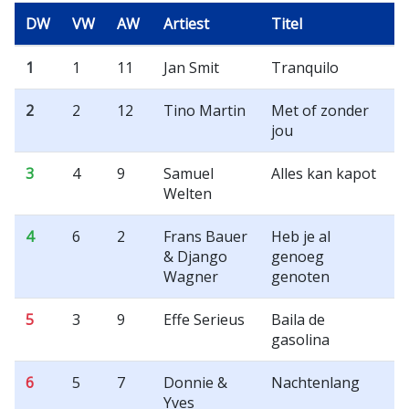
DW
VW
AW
Artiest
Titel
1
1
11
Jan Smit
Tranquilo
2
2
12
Tino Martin
Met of zonder
jou
3
4
9
Samuel
Alles kan kapot
Welten
4
6
2
Frans Bauer
Heb je al
& Django
genoeg
Wagner
genoten
5
3
9
Effe Serieus
Baila de
gasolina
6
5
7
Donnie &
Nachtenlang
Yves