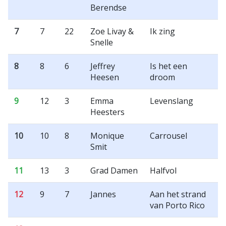
Berendse
7
7
22
Zoe Livay &
Ik zing
Snelle
8
8
6
Jeffrey
Is het een
Heesen
droom
9
12
3
Emma
Levenslang
Heesters
10
10
8
Monique
Carrousel
Smit
11
13
3
Grad Damen
Halfvol
12
9
7
Jannes
Aan het strand
van Porto Rico