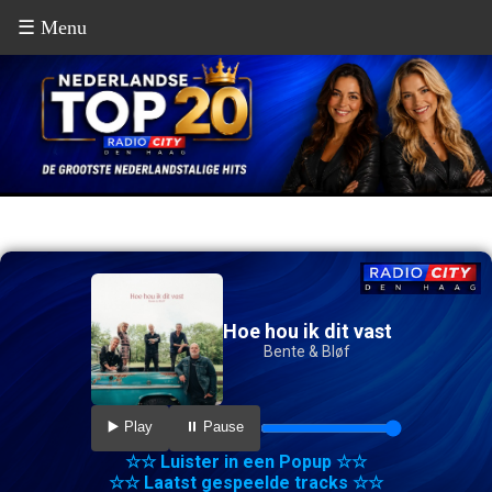
☰ Menu
Hoe hou ik dit vast
Bente & Bløf
▶️ Play
⏸️ Pause
☆☆ Luister in een Popup ☆☆
☆☆ Laatst gespeelde tracks ☆☆