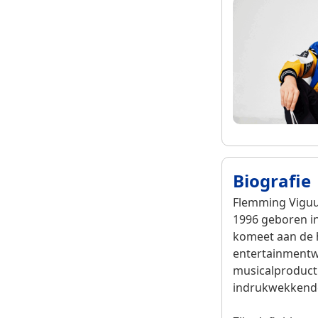
Biografie
Flemming Viguu
1996 geboren in
komeet aan de h
entertainmentwe
musicalproductie
indrukwekkende