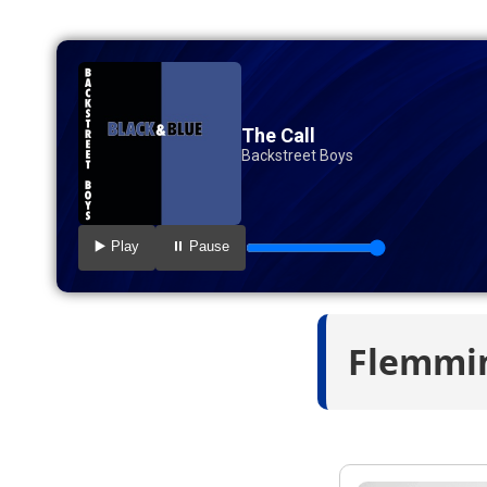
The Call
Backstreet Boys
▶️ Play
⏸️ Pause
Flemmi