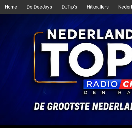
Home
De DeeJays
DJTip's
Hitknallers
Nederl