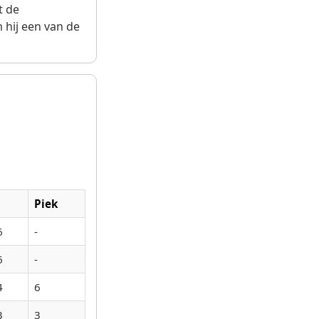
t de
 hij een van de
Piek
6
-
6
-
4
6
3
3