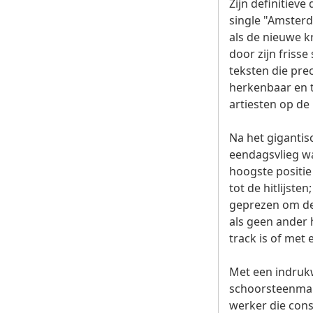
Zijn definitiev
single "Amsterd
als de nieuwe 
door zijn fris
teksten die prec
herkenbaar en t
artiesten op de
Na het gigantis
eendagsvlieg was
hoogste positie 
tot de hitlijste
geprezen om de 
als geen ander 
track is of met 
Met een indrukw
schoorsteenmant
werker die cons