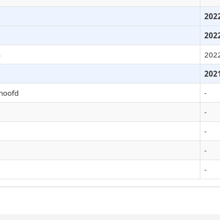
202
202
n
202
202
hoofd
-
-
-
-
-