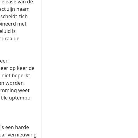
release van de
ect zijn naam
scheidt zich
bineerd met
luid is
edraaide
geen
keer op keer de
f niet beperkt
alen worden
lemming weet
cable uptempo
 is een harde
naar vernieuwing