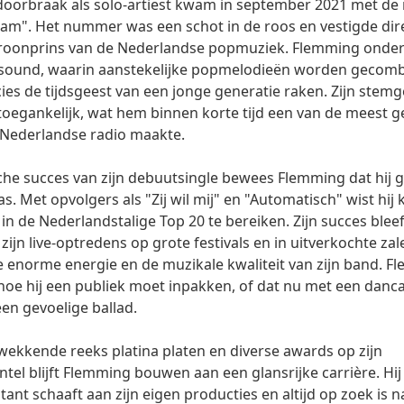
e doorbraak als solo-artiest kwam in september 2021 met de 
am". Het nummer was een schot in de roos en vestigde dir
kroonprins van de Nederlandse popmuziek. Flemming onder
se sound, waarin aanstekelijke popmelodieën worden gecom
ies de tijdsgeest van een jonge generatie raken. Zijn stemge
oegankelijk, wat hem binnen korte tijd een van de meest g
 Nederlandse radio maakte.
che succes van zijn debuutsingle bewees Flemming dat hij 
. Met opvolgers als "Zij wil mij" en "Automatisch" wist hij 
in de Nederlandstalige Top 20 te bereiken. Zijn succes blee
n; zijn live-optredens op grote festivals en in uitverkochte z
enorme energie en de muzikale kwaliteit van zijn band. F
hoe hij een publiek moet inpakken, of dat nu met een dan
een gevoelige ballad.
ekkende reeks platina platen en diverse awards op zijn
el blijft Flemming bouwen aan een glansrijke carrière. Hij
tant schaaft aan zijn eigen producties en altijd op zoek is 