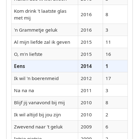
Kom drink 't laatste glas
2016
8
met mij
'n Grammetje geluk
2016
3
Al mijn liefde zal ik geven
2015
11
O, m'n liefste
2015
16
Eens
2014
1
Ik wil 'n boerenmeid
2012
17
Na na na
2011
3
Blijf jij vanavond bij mij
2010
8
Ik wil altijd bij jou zijn
2010
2
Zwevend naar 't geluk
2009
6
Ietsie pietsie
2009
2