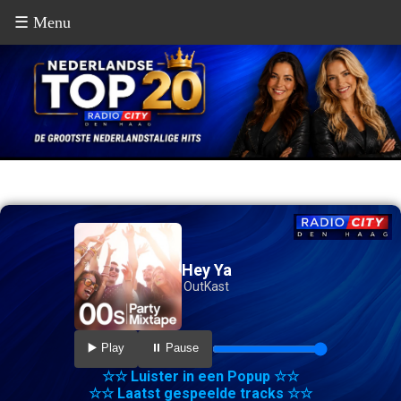
☰ Menu
Hey Ya
OutKast
▶️ Play
⏸️ Pause
☆☆ Luister in een Popup ☆☆
☆☆ Laatst gespeelde tracks ☆☆