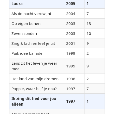
Laura
2005
1
Als de nacht verdwijnt
2004
7
Op eigen benen
2003
13
Zeven zonden
2003
10
Zing & lach en leef je uit
2001
9
Puik idee ballade
1999
2
Eens zit het leven je weer
1999
9
mee
Het land van mijn dromen
1998
2
Pappie, waar blijf je nou?
1997
7
Ik zing dit lied voor jou
1997
1
alleen