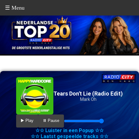
☰ Menu
Tears Don't Lie (Radio Edit)
Mark Oh
▶️ Play
⏸️ Pause
☆☆ Luister in een Popup ☆☆
☆☆ Laatst gespeelde tracks ☆☆