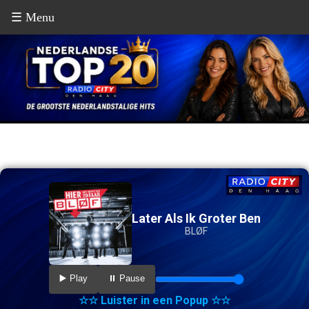
☰ Menu
Later Als Ik Groter Ben
BLØF
▶️ Play
⏸️ Pause
☆☆ Luister in een Popup ☆☆